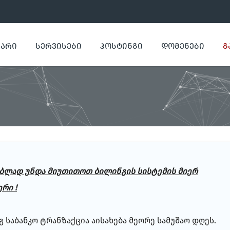
ᲕᲐᲠᲘ
ᲡᲔᲠᲕᲘᲡᲔᲑᲘ
ᲰᲝᲡᲢᲘᲜᲒᲘ
ᲓᲝᲛᲔᲜᲔᲑᲘ
Გ
ბლად უნდა მიუთითოთ ბილინგის სისტემის მიერ
რი !
გ საბანკო ტრანზაქცია აისახება მეორე სამუშაო დღეს.