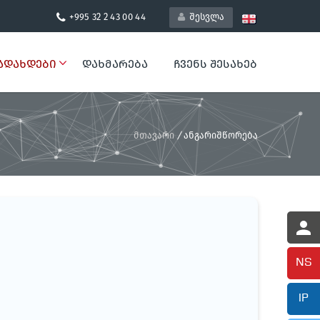
+995 32 2 43 00 44
შესვლა
ᲐᲓᲐᲮᲓᲔᲑᲘ
ᲓᲐᲮᲛᲐᲠᲔᲑᲐ
ᲩᲕᲔᲜᲡ ᲨᲔᲡᲐᲮᲔᲑ
მთავარი
/
ანგარიშწორება
NS
IP