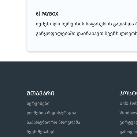
6
) PAYBOX
შეძენილი სერვისის საფასურის გადახდა
განყოფილებაში დაინახავთ ჩვენს ლოგო
მთავარი
ჰოსტ
სერვისები
Unix ჰო
დომენის რეგისტრაცია
Window
საპარტნიორო პროგრამა
ვირტუალ
ჩვენ შესახებ
გამოყო