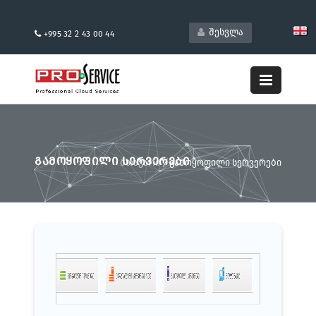
შესვლა
+995 32 2 43 00 44
ᲒᲐᲛᲝᲧᲝᲤᲘᲚᲘ ᲡᲔᲠᲕᲔᲠᲔᲑᲘ
მთავარი
/
გამოყოფილი სერვერები