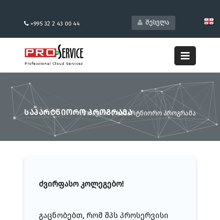
შესვლა
+995 32 2 43 00 44
ᲡᲐᲞᲐᲠᲢᲜᲘᲝᲠᲝ ᲞᲠᲝᲒᲠᲐᲛᲐ
მთავარი
/
საპარტნიორო პროგრამა
ძვირფასო კოლეგებო!
გაცნობებთ, რომ შპს პროსერვისი