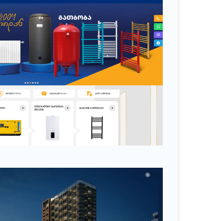
ა ელექტროობის მოწყობილობების