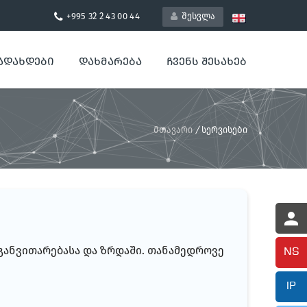
+995 32 2 43 00 44
შესვლა
ᲐᲓᲐᲮᲓᲔᲑᲘ
ᲓᲐᲮᲛᲐᲠᲔᲑᲐ
ᲩᲕᲔᲜᲡ ᲨᲔᲡᲐᲮᲔᲑ
მთავარი
/
სერვისები
 განვითარებასა და ზრდაში. თანამედროვე
NS
IP