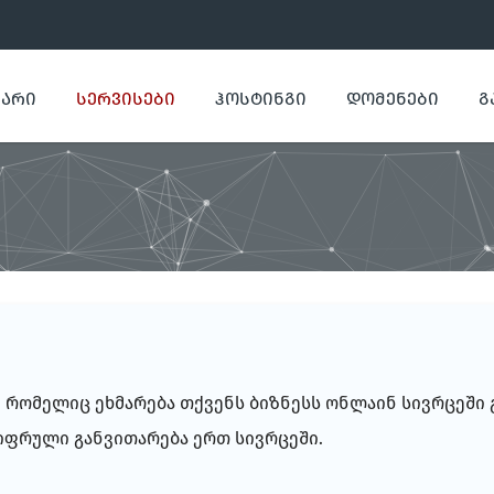
ᲕᲐᲠᲘ
ᲡᲔᲠᲕᲘᲡᲔᲑᲘ
ᲰᲝᲡᲢᲘᲜᲒᲘ
ᲓᲝᲛᲔᲜᲔᲑᲘ
Გ
, რომელიც ეხმარება თქვენს ბიზნესს ონლაინ სივრცეში
ციფრული განვითარება ერთ სივრცეში.