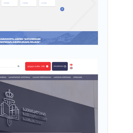
იტეტი