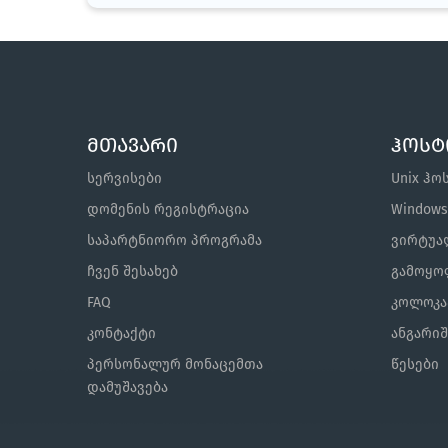
მთავარი
ჰოსტ
სერვისები
Unix ჰო
დომენის რეგისტრაცია
Window
საპარტნიორო პროგრამა
ვირტუალ
ჩვენ შესახებ
გამოყო
FAQ
კოლოკა
კონტაქტი
ანგარი
პერსონალურ მონაცემთა
წესები
დამუშავება