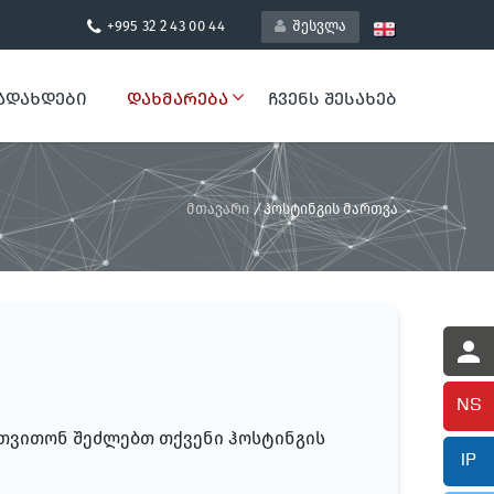
+995 32 2 43 00 44
შესვლა
ᲐᲓᲐᲮᲓᲔᲑᲘ
ᲓᲐᲮᲛᲐᲠᲔᲑᲐ
ᲩᲕᲔᲜᲡ ᲨᲔᲡᲐᲮᲔᲑ
მთავარი
/
ჰოსტინგის მართვა
NS
 თვითონ შეძლებთ თქვენი ჰოსტინგის
IP