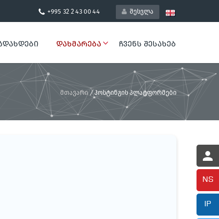
+995 32 2 43 00 44
შესვლა
ᲐᲓᲐᲮᲓᲔᲑᲘ
ᲓᲐᲮᲛᲐᲠᲔᲑᲐ
ᲩᲕᲔᲜᲡ ᲨᲔᲡᲐᲮᲔᲑ
მთავარი
/
ჰოსტინგის პლატფორმები
NS
IP