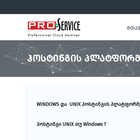
ᲛᲗᲐ
ᲰᲝᲡᲢᲘᲜᲒᲘᲡ ᲞᲚᲐᲢᲤᲝᲠᲛ
WINDOWS და UNIX ჰოსტინგის პლატფორმ
ჰოსტინგი UNIX თუ Windows ?