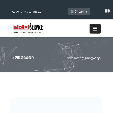
შესვლა
+995 32 2 43 00 44
ᲙᲝᲜᲢᲐᲥᲢᲘ
მთავარი
/
კონტაქტი