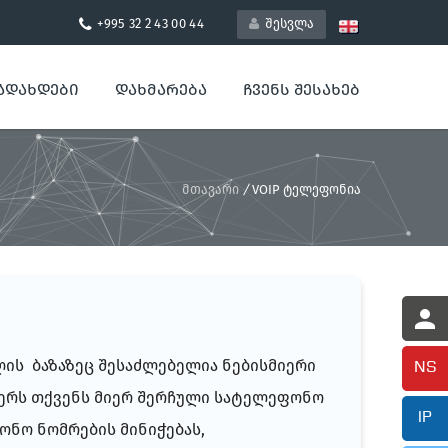
+995 32 2 43 00 44
შესვლა
ᲐᲓᲐᲮᲓᲔᲑᲘ
ᲓᲐᲮᲛᲐᲠᲔᲑᲐ
ᲩᲕᲔᲜᲡ ᲨᲔᲡᲐᲮᲔᲑ
მთავარი
/
VOIP ტელეფონია
ის ბაზაზეც შესაძლებელია ნებისმიერი
NS
მერს თქვენს მიერ შერჩული სატელეფონო
IP
ნო ნომრების მინიჭებას,